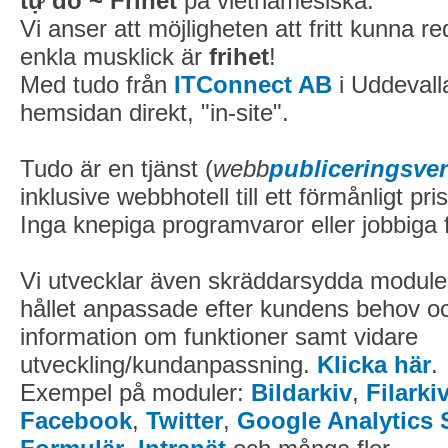
tự do
~ Frihet
på vietnamesiska.
Vi anser att möjligheten att fritt kunna 
enkla musklick är
frihet
!
Med tudo från
ITConnect AB
i Uddevall
hemsidan direkt, "in-site".
Tudo är en tjänst (
webb
publiceringsve
inklusive webbhotell till ett förmånligt pris
Inga knepiga programvaror eller jobbiga 
Vi utvecklar även skräddarsydda module
hållet anpassade efter kundens behov o
information om funktioner samt vidare
utveckling/kundanpassning.
Klicka här
.
Exempel på moduler:
Bildarkiv
,
Filarki
Facebook
,
Twitter
,
Google Analytics S