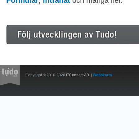
Formulär
,
Intranät
och många fler.
Copyright © 2010-2026
ITConnect AB
. |
Webbkarta