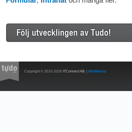
Formulär
,
Intranät
och många fler.
Copyright © 2010-2026
ITConnect AB
. |
Webbkarta