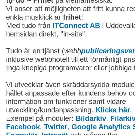
tự do
~ Frihet
på vietnamesiska.
Vi anser att möjligheten att fritt kunna 
enkla musklick är
frihet
!
Med tudo från
ITConnect AB
i Uddevall
hemsidan direkt, "in-site".
Tudo är en tjänst (
webb
publiceringsve
inklusive webbhotell till ett förmånligt pris
Inga knepiga programvaror eller jobbiga 
Vi utvecklar även skräddarsydda module
hållet anpassade efter kundens behov o
information om funktioner samt vidare
utveckling/kundanpassning.
Klicka här
.
Exempel på moduler:
Bildarkiv
,
Filarki
Facebook
,
Twitter
,
Google Analytics S