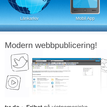
Länkarkiv
Mobil App
Modern webbpublicering!