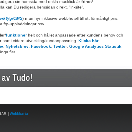
a redigera sin hemsida med enkla musklick är
frihet
!
la kan Du redigera hemsidan direkt, "in-site".
verktyg/CMS
) man hyr inklusive webbhotell till ett förmånligt pris.
a ftp-uppladdningar osv.
ler/
funktioner
helt och hållet anpassade efter kundens behov och
er samt vidare utveckling/kundanpassning.
Klicka här
.
iv
,
Nyhetsbrev
,
Facebook
,
Twitter
,
Google Analytics Statistik
,
nga fler.
t AB
. |
Webbkarta