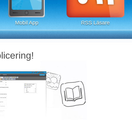
Mobil App
RSS Läsare
icering!