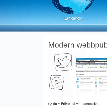
Länkarkiv
Modern webbpubl
tự do
~ Frihet
på vietnamesiska.