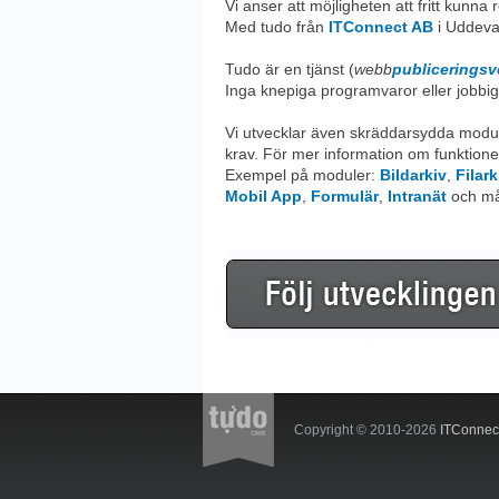
Vi anser att möjligheten att fritt kunn
Med tudo från
ITConnect AB
i Uddeval
Tudo är en tjänst (
webb
publicerings
Inga knepiga programvaror eller jobbig
Vi utvecklar även skräddarsydda modu
krav. För mer information om funktion
Exempel på moduler:
Bildarkiv
,
Filark
Mobil App
,
Formulär
,
Intranät
och må
Copyright © 2010-2026
ITConnec